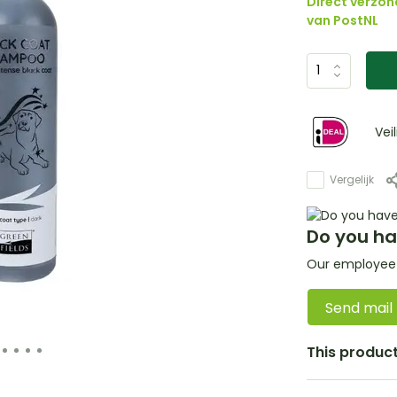
Direct verzon
van PostNL
Vei
Vergelijk
Do you ha
Our employee i
Send mail
This product 