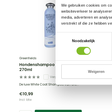
We gebruiken cookies om cont
websiteverkeer te analyseren
media, adverteren en analys
verstrekt of die ze hebben v
Toestemmingsselectie
Noodzakelijk
Greenfields
Hondenshampoo White Coat
270ml
Weigeren
Vergelijk
De luxe White Coat Shampoo van Gre...
€10,99
Incl. btw