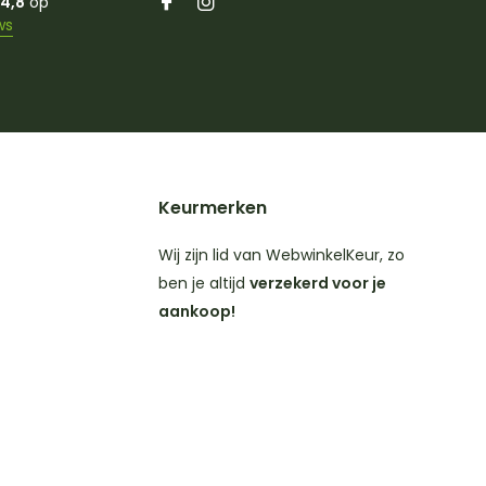
4,8
op
ws
Keurmerken
Wij zijn lid van WebwinkelKeur, zo
ben je altijd
verzekerd voor je
aankoop!