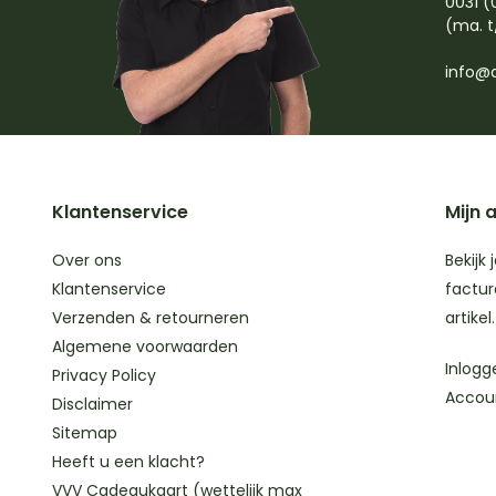
0031 (
(ma. t
info@d
Klantenservice
Mijn 
Over ons
Bekijk 
Klantenservice
factur
Verzenden & retourneren
artikel.
Algemene voorwaarden
Inlogg
Privacy Policy
Accou
Disclaimer
Sitemap
Heeft u een klacht?
VVV Cadeaukaart (wettelijk max