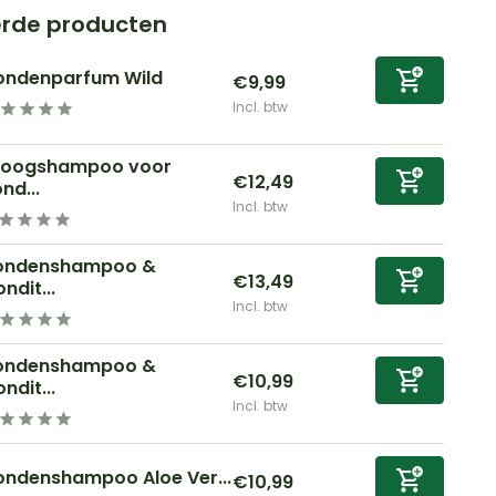
erde producten
ondenparfum Wild
€9,99
Incl. btw
roogshampoo voor
€12,49
nd...
Incl. btw
ondenshampoo &
€13,49
ndit...
Incl. btw
ondenshampoo &
€10,99
ndit...
Incl. btw
ondenshampoo Aloe Ver...
€10,99