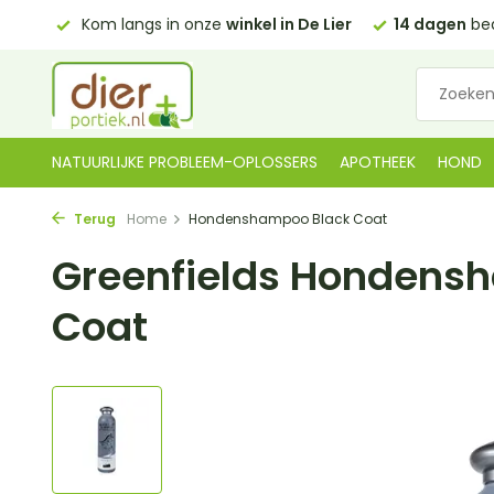
0,00)
Kom langs in onze
winkel in De Lier
14 dagen
bed
NATUURLIJKE PROBLEEM-OPLOSSERS
APOTHEEK
HOND
Terug
Home
Hondenshampoo Black Coat
Greenfields Hondens
Coat