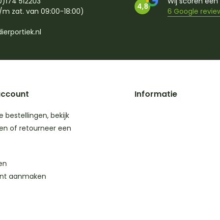
0)174 512203
Wij scoren een
4,8
/m zat. van 09:00-18:00)
6 Google revie
ierportiek.nl
account
Informatie
je bestellingen, bekijk
en of retourneer een
en
nt aanmaken