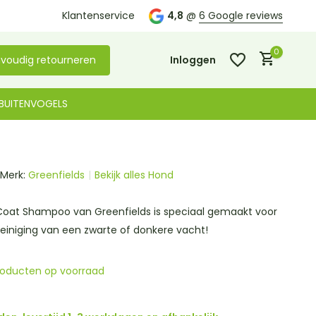
Kom langs in onze
Klantenservice
winkel in De Lier
4,8
@
6 Google reviews
0
voudig retourneren
Inloggen
BUITENVOGELS
Merk:
Greenfields
Bekijk alles Hond
Account aanmaken
Account aanmaken
 Coat Shampoo van Greenfields is speciaal gemaakt voor
einiging van een zwarte of donkere vacht!
roducten op voorraad