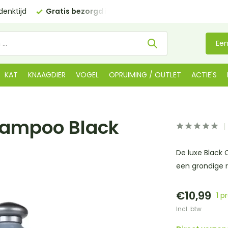
enktijd
Gratis bezorgd in NL
vanaf €35 (BE €80,00)
Een
KAT
KNAAGDIER
VOGEL
OPRUIMING / OUTLET
ACTIE'S
hampoo Black
De luxe Black
een grondige r
€10,99
1 p
Incl. btw