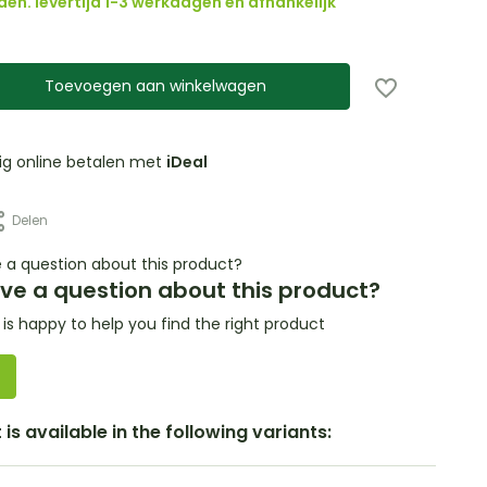
den. levertijd 1-3 werkdagen en afhankelijk
Toevoegen aan winkelwagen
lig online betalen met
iDeal
Delen
ve a question about this product?
s happy to help you find the right product
is available in the following variants: