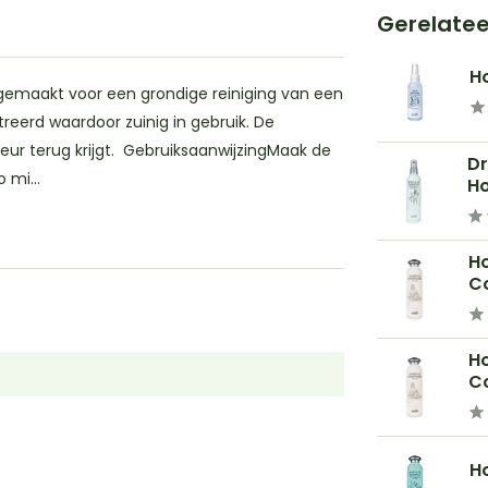
Gerelate
H
 gemaakt voor een grondige reiniging van een
eerd waardoor zuinig in gebruik. De
leur terug krijgt. GebruiksaanwijzingMaak de
D
mi...
Ho
H
Co
H
Co
H