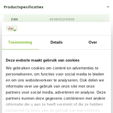
Productspecificaties
EAN
4048422141006
Vergelijk
Delen
Toestemming
Details
Over
Do you have a question about this product?
Our employee is happy to help you find the right product
Deze website maakt gebruik van cookies
Send mail
We gebruiken cookies om content en advertenties te
personaliseren, om functies voor social media te bieden
This product is available in the following variants:
en om ons websiteverkeer te analyseren. Ook delen we
informatie over uw gebruik van onze site met onze
partners voor social media, adverteren en analyse. Deze
Gerelateerde producten
partners kunnen deze gegevens combineren met andere
informatie die u aan ze heeft verstrekt of die ze hebben
verzameld op basis van uw gebruik van hun services.