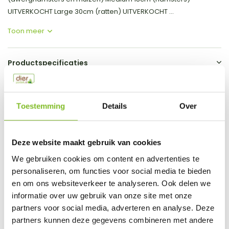
UITVERKOCHT Large 30cm (ratten) UITVERKOCHT ...
Toon meer
Productspecificaties
EAN
5415245087603
Toestemming
Details
Over
Vergelijk
Delen
Do you have a question about this product?
Deze website maakt gebruik van cookies
Our employee is happy to help you find the right product
We gebruiken cookies om content en advertenties te
personaliseren, om functies voor social media te bieden
Send mail
en om ons websiteverkeer te analyseren. Ook delen we
informatie over uw gebruik van onze site met onze
This product is available in the following variants:
partners voor social media, adverteren en analyse. Deze
partners kunnen deze gegevens combineren met andere