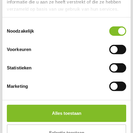
informatie die u aan ze heeft verstrekt of die ze hebben
Gerelateerde producten
verzameld op basis van uw gebruik van hun services.
Toestemmingsselectie
Noodzakelijk
Tunnel Hammock
Double Hammock
Tent
Voorkeuren
€15,95
€6,95
€11,95
Incl. btw
Incl. btw
Incl. btw
Statistieken
Marketing
Reviews
Alles toestaan
0
/
Based on 0 reviews
5
Er zijn nog geen reviews geschreven over dit product..
Selectie toestaan