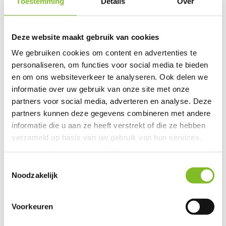
Toestemming
Details
Over
Productspecificaties
EAN
8718164921056
Deze website maakt gebruik van cookies
We gebruiken cookies om content en advertenties te
Vergelijk
Delen
personaliseren, om functies voor social media te bieden
en om ons websiteverkeer te analyseren. Ook delen we
Do you have a question about this product?
informatie over uw gebruik van onze site met onze
Our employee is happy to help you find the right product
partners voor social media, adverteren en analyse. Deze
partners kunnen deze gegevens combineren met andere
Send mail
informatie die u aan ze heeft verstrekt of die ze hebben
verzameld op basis van uw gebruik van hun services.
This product is available in the following variants:
Toestemmingsselectie
Noodzakelijk
Reviews
0
/
Based on 0 reviews
5
Voorkeuren