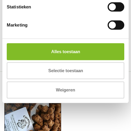
Er zijn nog geen reviews geschreven over dit product..
Statistieken
Schrijf je eigen review
Marketing
Tags
Alles toestaan
Natuurlijke hondensnacks
Selectie toestaan
Recent bekeken
Weigeren