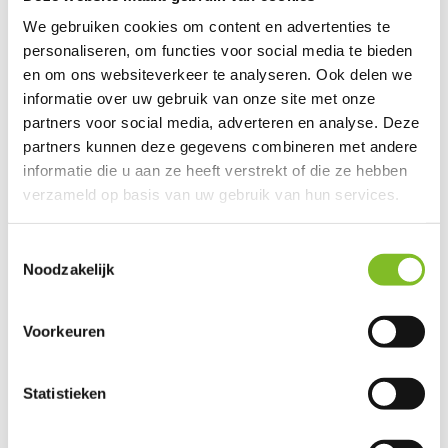
We gebruiken cookies om content en advertenties te
personaliseren, om functies voor social media te bieden
en om ons websiteverkeer te analyseren. Ook delen we
informatie over uw gebruik van onze site met onze
partners voor social media, adverteren en analyse. Deze
partners kunnen deze gegevens combineren met andere
informatie die u aan ze heeft verstrekt of die ze hebben
verzameld op basis van uw gebruik van hun services.
Petsafe
Petsafe
Foamfilter voor Drinkwell
Koolfilter voor Drinkwell
Toestemmingsselectie
PAC19-14089
360
Noodzakelijk
Vergelijk
Vergelijk
Voorkeuren
Vervang het foamfilter ...
Vervang het koolfilter ...
€6,99
€14,99
Incl. btw
Incl. btw
Statistieken