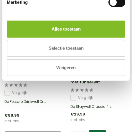
Marketing
Alles toestaan
Selectie toestaan
Weigeren
Petsafe
Petsafe
Drinkwell 360
Staywell Kattenluik Classic
met tunnel wit
Vergelijk
Vergelijk
De Petsafe Drinkwell Dr...
De Staywell Classic 4 s...
€29,99
€89,99
Incl. btw
Incl. btw