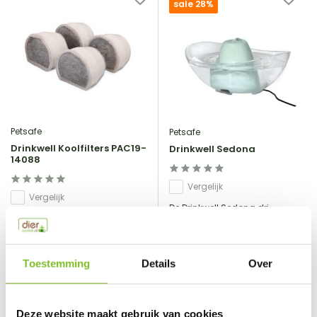
sale 28%
Petsafe
Petsafe
Drinkwell Koolfilters PAC19-
Drinkwell Sedona
14088
Vergelijk
Vergelijk
De Drinkwell Sedona dri...
Koolfilters houden het ...
€12,99
€62,99
€87,95
Incl. btw
Incl. btw
Toestemming
Details
Over
Deze website maakt gebruik van cookies