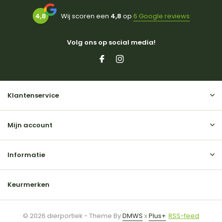
4,8
Wij scoren een
4,8
op
6 Google reviews
Volg ons op social media!
Klantenservice
Mijn account
Informatie
Keurmerken
© 2026 dierportiek - Theme By
DMWS
x
Plus+
RSS-feed