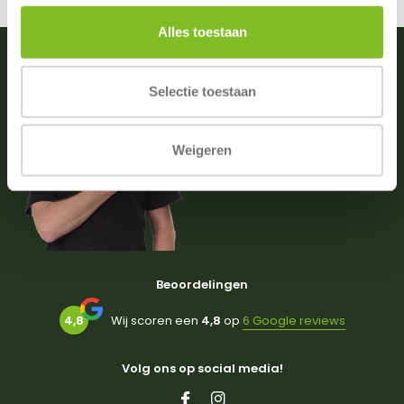
Alles toestaan
Selectie toestaan
Vragen of advies nodig?
0031 (0)174 512203
(ma. t/m zat. van 09:00-18:00)
Weigeren
info@dierportiek.nl
Beoordelingen
4,8
Wij scoren een
4,8
op
6 Google reviews
Volg ons op social media!