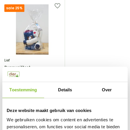
sale 25%
Lief
Puppygiftset
Vergelijk
Toestemming
Details
Over
Lief Knuffel en Fleecek...
€14,95
€19,95
Incl. btw
Deze website maakt gebruik van cookies
We gebruiken cookies om content en advertenties te
personaliseren, om functies voor social media te bieden