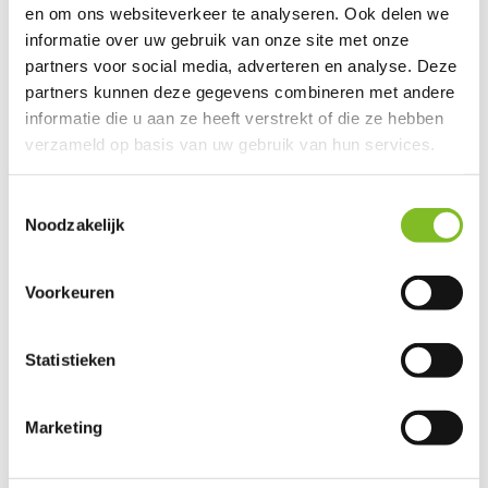
en om ons websiteverkeer te analyseren. Ook delen we
informatie over uw gebruik van onze site met onze
Lief
partners voor social media, adverteren en analyse. Deze
partners kunnen deze gegevens combineren met andere
Lief Lifestyle is een exclusief merk dat diverse lifestyle producten
informatie die u aan ze heeft verstrekt of die ze hebben
verkoopt voor huisdieren.
verzameld op basis van uw gebruik van hun services.
Dierportiek heeft voor u een selectie van de leukste Lief Lifestyle
huisdierproducten gemaakt.
Toestemmingsselectie
Noodzakelijk
Voorkeuren
Statistieken
Marketing