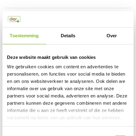
Productspecificaties
EAN
650922391955
Toestemming
Details
Over
Vergelijk
Delen
Deze website maakt gebruik van cookies
Do you have a question about this product?
We gebruiken cookies om content en advertenties te
Our employee is happy to help you find the right product
personaliseren, om functies voor social media te bieden
en om ons websiteverkeer te analyseren. Ook delen we
Send mail
informatie over uw gebruik van onze site met onze
partners voor social media, adverteren en analyse. Deze
This product is available in the following variants:
partners kunnen deze gegevens combineren met andere
informatie die u aan ze heeft verstrekt of die ze hebben
verzameld op basis van uw gebruik van hun services.
Gerelateerde producten
Toestemmingsselectie