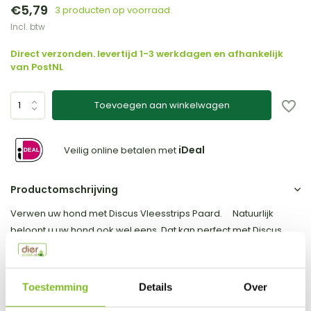
€5,79
3 producten op voorraad
Incl. btw
Direct verzonden. levertijd 1-3 werkdagen en afhankelijk
van PostNL
Toevoegen aan winkelwagen
iDeal
Veilig online betalen met
Productomschrijving
Verwen uw hond met Discus Vleesstrips Paard. Natuurlijk
beloont u uw hond ook wel eens. Dat kan perfect met Discus
vleesstrips. De vleesstrips zijn verkrijgbaar in 9 unieke smaken,
welke allen uit puur 1 vleesbron zijn gemaakt. De strips zijn
ongeveer 12cm lang en 2 cm breed. U kunt ze gemakkelijk
Toestemming
Details
Over
breken om er een stukje van te geven, of ...