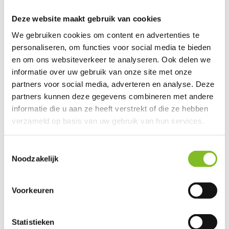
Toon meer
Deze website maakt gebruik van cookies
We gebruiken cookies om content en advertenties te
Productspecificaties
personaliseren, om functies voor social media te bieden
en om ons websiteverkeer te analyseren. Ook delen we
EAN
8718969674607
informatie over uw gebruik van onze site met onze
partners voor social media, adverteren en analyse. Deze
Vergelijk
Delen
partners kunnen deze gegevens combineren met andere
informatie die u aan ze heeft verstrekt of die ze hebben
Do you have a question about this product?
verzameld op basis van uw gebruik van hun services.
Our employee is happy to help you find the right product
Toestemmingsselectie
Send mail
Noodzakelijk
This product is available in the following variants:
Voorkeuren
Statistieken
Reviews