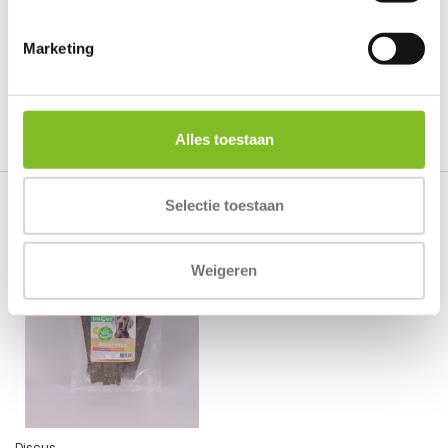
0
/
Based on 0 reviews
5
Marketing
Er zijn nog geen reviews geschreven over dit product..
Schrijf je eigen review
Alles toestaan
Selectie toestaan
Recent bekeken
Weigeren
Discus