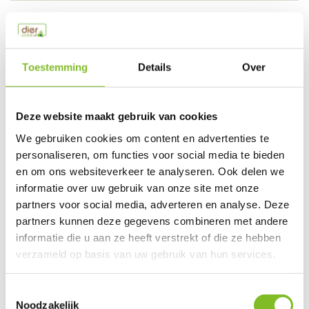
Productspecificaties
EAN
8718692582033
Toestemming
Details
Over
Vergelijk
Delen
Deze website maakt gebruik van cookies
Do you have a question about this product?
We gebruiken cookies om content en advertenties te
Our employee is happy to help you find the right product
personaliseren, om functies voor social media te bieden
en om ons websiteverkeer te analyseren. Ook delen we
Send mail
informatie over uw gebruik van onze site met onze
partners voor social media, adverteren en analyse. Deze
This product is available in the following variants:
partners kunnen deze gegevens combineren met andere
informatie die u aan ze heeft verstrekt of die ze hebben
verzameld op basis van uw gebruik van hun services.
Gerelateerde producten
Toestemmingsselectie
Noodzakelijk