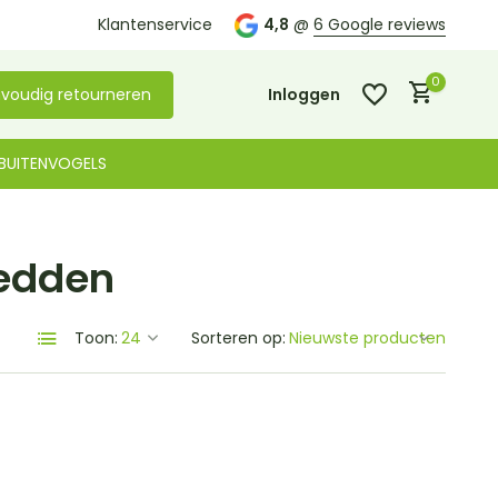
Kom langs in onze
Klantenservice
winkel in De Lier
4,8
@
6 Google reviews
0
voudig retourneren
Inloggen
BUITENVOGELS
bedden
Account aanmaken
Account aanmaken
Toon:
Sorteren op: