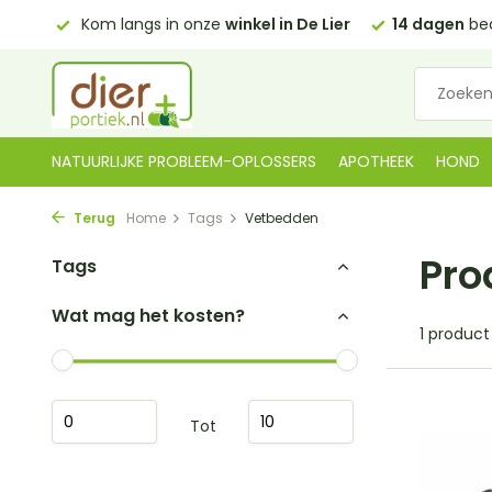
0,00)
Kom langs in onze
winkel in De Lier
14 dagen
bed
NATUURLIJKE PROBLEEM-OPLOSSERS
APOTHEEK
HOND
Terug
Home
Tags
Vetbedden
Pro
Tags
Wat mag het kosten?
1 product
Tot