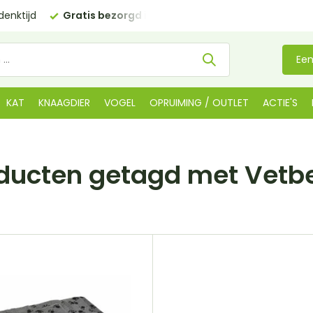
enktijd
Gratis bezorgd in NL
vanaf €35 (BE €80,00)
Een
KAT
KNAAGDIER
VOGEL
OPRUIMING / OUTLET
ACTIE'S
ducten getagd met Vet