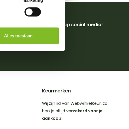
Marketing
Volg ons op social media!
Alles toestaan
4,8
op
ws
Keurmerken
Wij zijn lid van WebwinkelKeur, zo
ben je altijd
verzekerd voor je
aankoop!