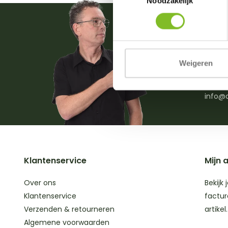
Noodzakelijk
Vrage
Weigeren
0031 (
(ma. t
info@d
Klantenservice
Mijn 
Over ons
Bekijk 
Klantenservice
factur
Verzenden & retourneren
artikel.
Algemene voorwaarden