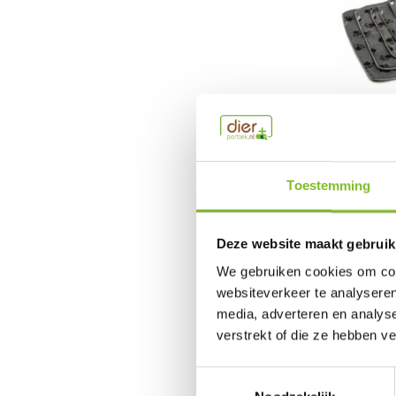
Vetbed
Toestemming
Vetbedden z
€6,95
Deze website maakt gebruik
Incl. btw
We gebruiken cookies om cont
websiteverkeer te analyseren
media, adverteren en analys
verstrekt of die ze hebben v
Toestemmingsselectie