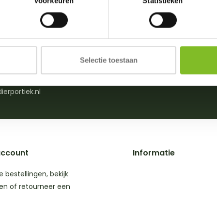
Voorkeuren
Statistieken
n of advies nodig?
Beoordelingen
Selectie toestaan
0)174 512203
Wij scoren een
4,8
/m zat. van 09:00-18:00)
6 Google revie
ierportiek.nl
account
Informatie
je bestellingen, bekijk
en of retourneer een