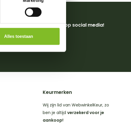
Marketing
Volg ons op social media!
Alles toestaan
4,8
op
ws
Keurmerken
Wij zijn lid van WebwinkelKeur, zo
ben je altijd
verzekerd voor je
aankoop!