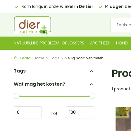
0,00)
Kom langs in onze
winkel in De Lier
14 dagen
bed
NATUURLIJKE PROBLEEM-OPLOSSERS
APOTHEEK
HOND
Terug
Home
Tags
Veilig hond vervoeren
Pro
Tags
Wat mag het kosten?
1 product
Tot