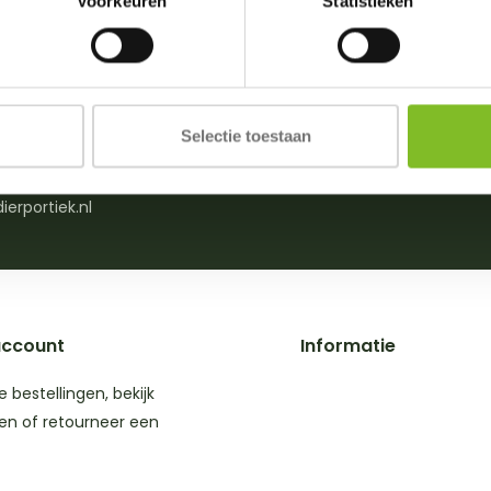
Voorkeuren
Statistieken
n of advies nodig?
Beoordelingen
Selectie toestaan
0)174 512203
Wij scoren een
4,8
/m zat. van 09:00-18:00)
6 Google revie
ierportiek.nl
account
Informatie
je bestellingen, bekijk
en of retourneer een