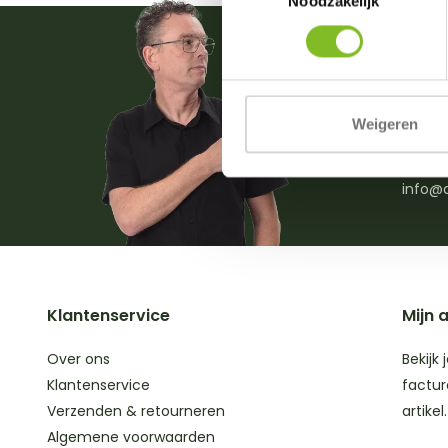
Noodzakelijk
Vrage
Weigeren
0031 (
(ma. t
info@d
Klantenservice
Mijn 
Over ons
Bekijk 
Klantenservice
factur
Verzenden & retourneren
artikel.
Algemene voorwaarden