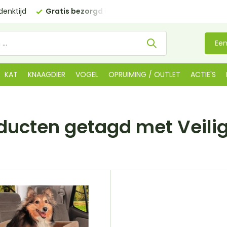
enktijd
Gratis bezorgd in NL
vanaf €35 (BE €80,00)
Een
KAT
KNAAGDIER
VOGEL
OPRUIMING / OUTLET
ACTIE'S
ducten getagd met Veili