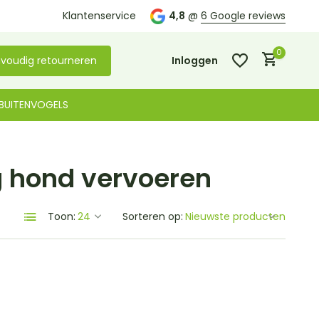
Kom langs in onze
Klantenservice
winkel in De Lier
4,8
@
6 Google reviews
0
voudig retourneren
Inloggen
BUITENVOGELS
g hond vervoeren
Account aanmaken
Account aanmaken
Toon:
Sorteren op: