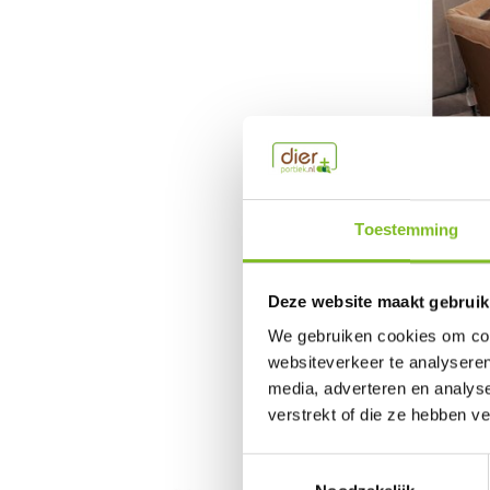
Pet Saf
Toestemming
Veilige Au
€99,95
Deze website maakt gebruik
Incl. btw
We gebruiken cookies om cont
websiteverkeer te analyseren
media, adverteren en analys
verstrekt of die ze hebben v
Toestemmingsselectie