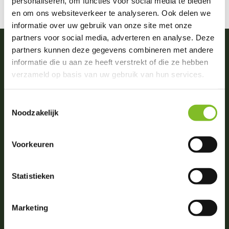
personaliseren, om functies voor social media te bieden
en om ons websiteverkeer te analyseren. Ook delen we
informatie over uw gebruik van onze site met onze
partners voor social media, adverteren en analyse. Deze
partners kunnen deze gegevens combineren met andere
informatie die u aan ze heeft verstrekt of die ze hebben
Vragen of advies nodig?
verzameld op basis van uw gebruik van hun services.
0031 (0)174 512203
(ma. t/m zat. van 09:00-18:00)
Toestemmingsselectie
Noodzakelijk
info@dierportiek.nl
Voorkeuren
Beoordelingen
Statistieken
4,8
Wij scoren een
4,8
op
6 Google reviews
Marketing
Volg ons op social media!