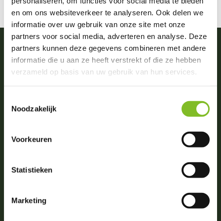
personaliseren, om functies voor social media te bieden
en om ons websiteverkeer te analyseren. Ook delen we
informatie over uw gebruik van onze site met onze
partners voor social media, adverteren en analyse. Deze
partners kunnen deze gegevens combineren met andere
informatie die u aan ze heeft verstrekt of die ze hebben
Vragen of advies nodig?
verzameld op basis van uw gebruik van hun services.
0031 (0)174 512203
(ma. t/m zat. van 09:00-18:00)
Toestemmingsselectie
Noodzakelijk
info@dierportiek.nl
Voorkeuren
Beoordelingen
Statistieken
4,8
Wij scoren een
4,8
op
6 Google reviews
Marketing
Volg ons op social media!