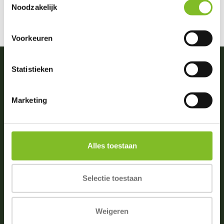
Bekijken
Noodzakelijk
Voorkeuren
Statistieken
Vragen of advies nodig?
Marketing
0031 (0)174 512203
(ma. t/m zat. van 09:00-18:00)
info@dierportiek.nl
Alles toestaan
Selectie toestaan
Beoordelingen
4,8
Wij scoren een
4,8
op
6 Google reviews
Weigeren