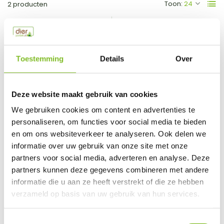
Toon:
2 producten
Toestemming
Details
Over
Deze website maakt gebruik van cookies
We gebruiken cookies om content en advertenties te
Petlando
Petlando
personaliseren, om functies voor social media te bieden
Lima Stone
Lima
en om ons websiteverkeer te analyseren. Ook delen we
informatie over uw gebruik van onze site met onze
partners voor social media, adverteren en analyse. Deze
Vergelijk
Vergelijk
partners kunnen deze gegevens combineren met andere
Een orthopedische honde...
Een orthopedische honde...
informatie die u aan ze heeft verstrekt of die ze hebben
€149,99
€114,99
verzameld op basis van uw gebruik van hun services.
Incl. btw
Incl. btw
Toestemmingsselectie