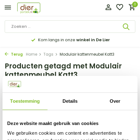
0
Kom langs in onze
winkel in De Lier
Terug
Home
Tags
Modulair kattenmeubel Katt3
Producten getagd met Modulair
kattenmeubel Katt3
Filter
Sorteren op:
Toestemming
Details
Over
Toon:
0 producten
Deze website maakt gebruik van cookies
Geen producten gevonden!...
We gebruiken cookies om content en advertenties te