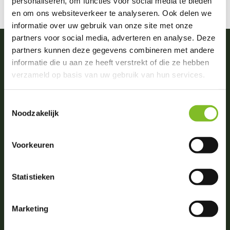
personaliseren, om functies voor social media te bieden
en om ons websiteverkeer te analyseren. Ook delen we
informatie over uw gebruik van onze site met onze
partners voor social media, adverteren en analyse. Deze
partners kunnen deze gegevens combineren met andere
informatie die u aan ze heeft verstrekt of die ze hebben
Vragen of advies nodig?
verzameld op basis van uw gebruik van hun services.
0031 (0)174 512203
(ma. t/m zat. van 09:00-18:00)
Toestemmingsselectie
Noodzakelijk
info@dierportiek.nl
Voorkeuren
Beoordelingen
Statistieken
4,8
Wij scoren een
4,8
op
6 Google reviews
Marketing
Volg ons op social media!