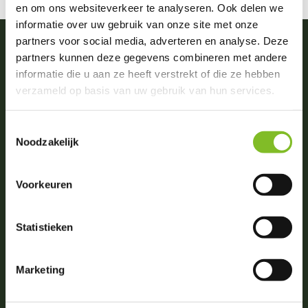
en om ons websiteverkeer te analyseren. Ook delen we
informatie over uw gebruik van onze site met onze
partners voor social media, adverteren en analyse. Deze
partners kunnen deze gegevens combineren met andere
informatie die u aan ze heeft verstrekt of die ze hebben
Vragen of advies nodig?
verzameld op basis van uw gebruik van hun services.
0031 (0)174 512203
(ma. t/m zat. van 09:00-18:00)
Toestemmingsselectie
info@dierportiek.nl
Noodzakelijk
Voorkeuren
Beoordelingen
Statistieken
4,8
Wij scoren een
4,8
op
6 Google reviews
Marketing
Volg ons op social media!