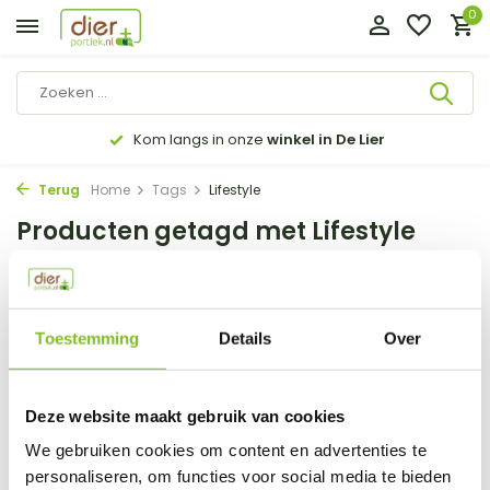
0
Kom langs in onze
winkel in De Lier
Terug
Home
Tags
Lifestyle
Producten getagd met Lifestyle
Filter
Sorteren op:
Toestemming
Details
Over
Toon:
0 producten
Deze website maakt gebruik van cookies
Geen producten gevonden!...
We gebruiken cookies om content en advertenties te
personaliseren, om functies voor social media te bieden