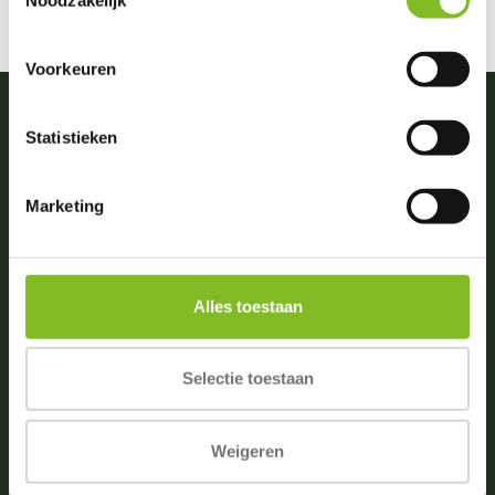
Voorkeuren
Statistieken
Vragen of advies nodig?
0031 (0)174 512203
Marketing
(ma. t/m zat. van 09:00-18:00)
info@dierportiek.nl
Alles toestaan
Selectie toestaan
Beoordelingen
4,8
Wij scoren een
4,8
op
6 Google reviews
Weigeren
Volg ons op social media!