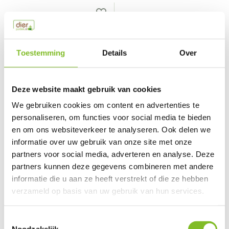
Toestemming
Details
Over
Deze website maakt gebruik van cookies
We gebruiken cookies om content en advertenties te
KONG
personaliseren, om functies voor social media te bieden
Flexball sport ball xl
en om ons websiteverkeer te analyseren. Ook delen we
informatie over uw gebruik van onze site met onze
Vergelijk
partners voor social media, adverteren en analyse. Deze
Ideaal speelgoed voor e...
partners kunnen deze gegevens combineren met andere
€24,95
informatie die u aan ze heeft verstrekt of die ze hebben
Incl. btw
verzameld op basis van uw gebruik van hun services.
Toestemmingsselectie
Noodzakelijk