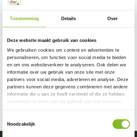
Toestemming
Details
Over
Deze website maakt gebruik van cookies
Geperst katoen
We gebruiken cookies om content en advertenties te
personaliseren, om functies voor social media te bieden
Vergelijk
en om ons websiteverkeer te analyseren. Ook delen we
Esve geperst katoen is ...
informatie over uw gebruik van onze site met onze
partners voor social media, adverteren en analyse. Deze
€5,29
Incl. btw
partners kunnen deze gegevens combineren met andere
informatie die u aan ze heeft verstrekt of die ze hebben
verzameld op basis van uw gebruik van hun services.
Toestemmingsselectie
Noodzakelijk