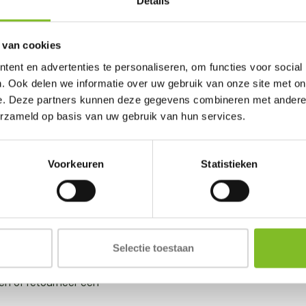
Details
 van cookies
ent en advertenties te personaliseren, om functies voor social
n of advies nodig?
Beoordelingen
. Ook delen we informatie over uw gebruik van onze site met on
e. Deze partners kunnen deze gegevens combineren met andere i
0)174 512203
Wij scoren een
4,8
erzameld op basis van uw gebruik van hun services.
/m zat. van 09:00-18:00)
6 Google revie
ierportiek.nl
Voorkeuren
Statistieken
account
Informatie
Selectie toestaan
je bestellingen, bekijk
en of retourneer een