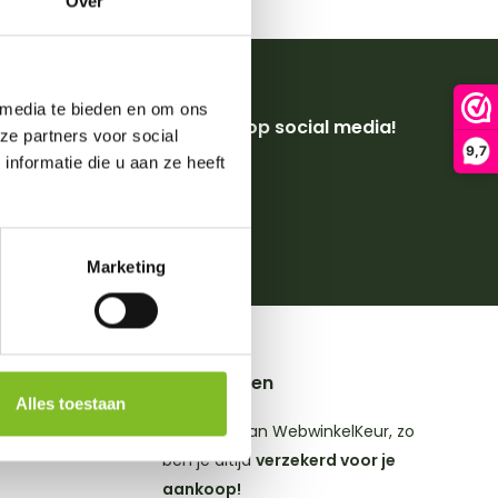
Over
 media te bieden en om ons
Volg ons op social media!
ze partners voor social
9,7
nformatie die u aan ze heeft
4,8
op
ws
Marketing
Keurmerken
Alles toestaan
Wij zijn lid van WebwinkelKeur, zo
ben je altijd
verzekerd voor je
aankoop!