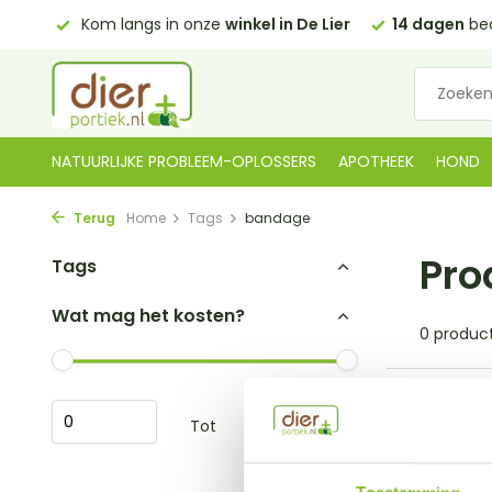
0,00)
Kom langs in onze
winkel in De Lier
14 dagen
bed
NATUURLIJKE PROBLEEM-OPLOSSERS
APOTHEEK
HOND
Terug
Home
Tags
bandage
Pro
Tags
Wat mag het kosten?
0 produc
Geen pro
Tot