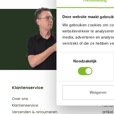
Toestemming
Deze website maakt gebruik
We gebruiken cookies om cont
Vrage
websiteverkeer te analyseren
media, adverteren en analys
0031 (
verstrekt of die ze hebben v
(ma. t
Toestemmingsselectie
info@d
Noodzakelijk
Klantenservice
Mijn 
Weigeren
Over ons
Bekijk 
Klantenservice
factur
Verzenden & retourneren
artikel.