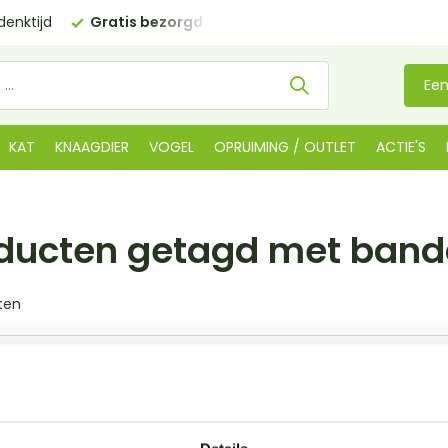
enktijd
Gratis bezorgd in NL
vanaf €35 (BE €80,00)
Een
KAT
KNAAGDIER
VOGEL
OPRUIMING / OUTLET
ACTIE'S
ducten getagd met ban
ten
ducten gevonden!...