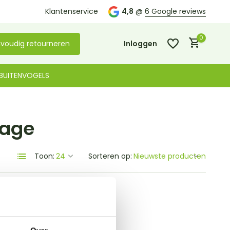
Kom langs in onze
Klantenservice
winkel in De Lier
4,8
@
6 Google reviews
0
voudig retourneren
Inloggen
BUITENVOGELS
dage
Account aanmaken
Account aanmaken
Toon:
Sorteren op: