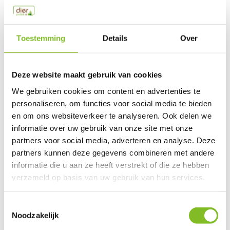
This product is available in the following variants:
Gerelateerde producten
Toestemming
Details
Over
Deze website maakt gebruik van cookies
We gebruiken cookies om content en advertenties te
Extreme Ball
Speelbal
Rubber Bot
personaliseren, om functies voor social media te bieden
en om ons websiteverkeer te analyseren. Ook delen we
informatie over uw gebruik van onze site met onze
€4,49
€5,49
€11,29
partners voor social media, adverteren en analyse. Deze
Incl. btw
Incl. btw
Incl. btw
partners kunnen deze gegevens combineren met andere
informatie die u aan ze heeft verstrekt of die ze hebben
verzameld op basis van uw gebruik van hun services.
Toestemmingsselectie
Reviews
Noodzakelijk