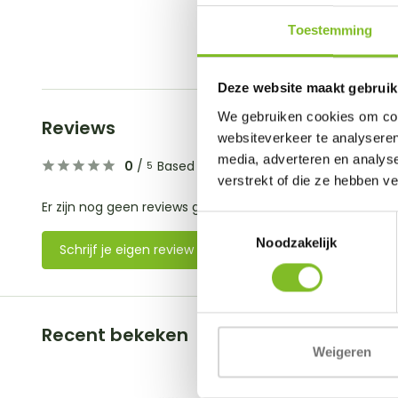
Toestemming
Deze website maakt gebruik
We gebruiken cookies om cont
Reviews
websiteverkeer te analyseren
media, adverteren en analys
0
/
Based on 0 reviews
5
verstrekt of die ze hebben v
Er zijn nog geen reviews geschreven over dit product..
Toestemmingsselectie
Noodzakelijk
Schrijf je eigen review
Recent bekeken
Weigeren