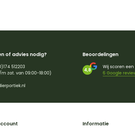
n of advies nodig?
Beoordelingen
0)174 512203
Wij scoren een
4,8
/m zat. van 09:00-18:00)
6 Google revie
ierportiek.nl
account
Informatie