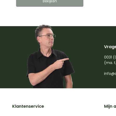
Bekijken
Vrage
0031 (
(ma. t
info@d
Klantenservice
Mijn 