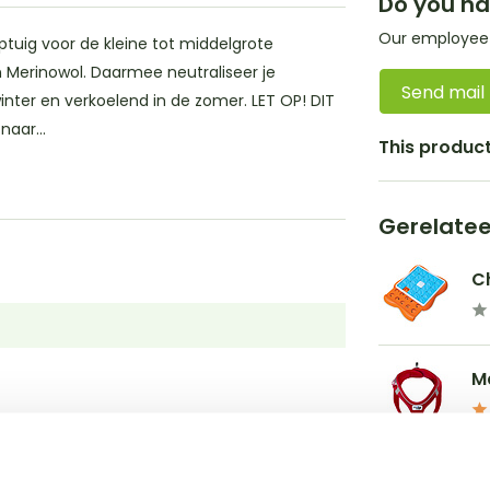
Do you ha
Our employee i
aptuig voor de kleine tot middelgrote
 Merinowol. Daarmee neutraliseer je
Send mail
winter en verkoelend in de zomer. LET OP! DIT
aar...
This product 
Gerelate
Ch
M
S