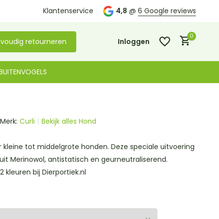
Klantenservice
4,8
@
6 Google reviews
0
voudig retourneren
Inloggen
BUITENVOGELS
Merk:
Curli
Bekijk alles Hond
Account aanmaken
Account aanmaken
r kleine tot middelgrote honden. Deze speciale uitvoering
 uit Merinowol, antistatisch en geurneutraliserend.
2 kleuren bij Dierportiek.nl