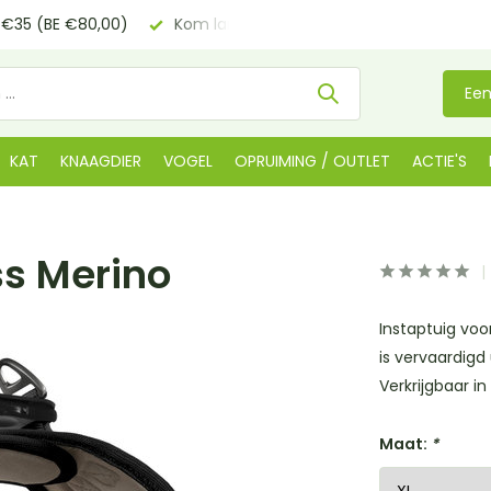
€35 (BE €80,00)
Kom langs in onze
winkel in De Lier
Een
KAT
KNAAGDIER
VOGEL
OPRUIMING / OUTLET
ACTIE'S
ss Merino
Instaptuig voo
is vervaardigd
Verkrijgbaar in 
Maat:
*