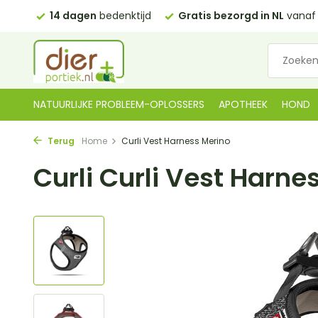
 Lier
14 dagen
bedenktijd
Gratis bezorgd in NL
vanaf 
NATUURLIJKE PROBLEEM-OPLOSSERS
APOTHEEK
HOND
Terug
Home
Curli Vest Harness Merino
Curli Curli Vest Harne