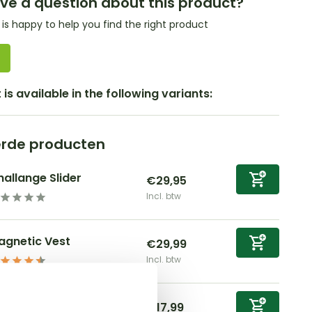
ve a question about this product?
s happy to help you find the right product
is available in the following variants:
erde producten
allange Slider
€29,95
Incl. btw
agnetic Vest
€29,99
Incl. btw
tretch Comfort Leash
€17,99