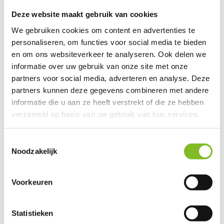
Deze website maakt gebruik van cookies
Vergelijk
Delen
We gebruiken cookies om content en advertenties te
personaliseren, om functies voor social media te bieden
Do you have a question about this product?
en om ons websiteverkeer te analyseren. Ook delen we
Our employee is happy to help you find the right product
informatie over uw gebruik van onze site met onze
partners voor social media, adverteren en analyse. Deze
Send mail
partners kunnen deze gegevens combineren met andere
informatie die u aan ze heeft verstrekt of die ze hebben
verzameld op basis van uw gebruik van hun services.
Reviews
Toestemmingsselectie
0
/
Based on 0 reviews
5
Noodzakelijk
Er zijn nog geen reviews geschreven over dit product..
Voorkeuren
Schrijf je eigen review
Statistieken