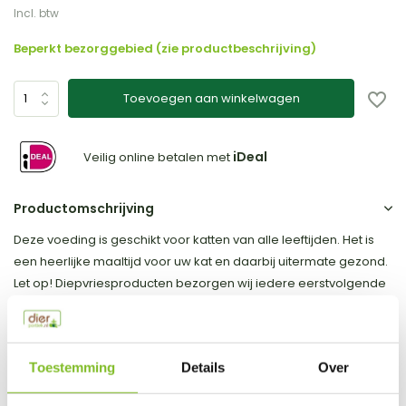
Incl. btw
Beperkt bezorggebied (zie productbeschrijving)
Toevoegen aan winkelwagen
iDeal
Veilig online betalen met
Productomschrijving
Deze voeding is geschikt voor katten van alle leeftijden. Het is
een heerlijke maaltijd voor uw kat en daarbij uitermate gezond.
Let op! Diepvriesproducten bezorgen wij iedere eerstvolgende
donderdagavond, en alleen in de eigen regio (Westland,
Midden Delfland, Hoek van Holland, Maassluis)Bevat: Vers
kippenvlees, eend, rijst, koudgeperste plantaar...
Toestemming
Details
Over
Toon meer