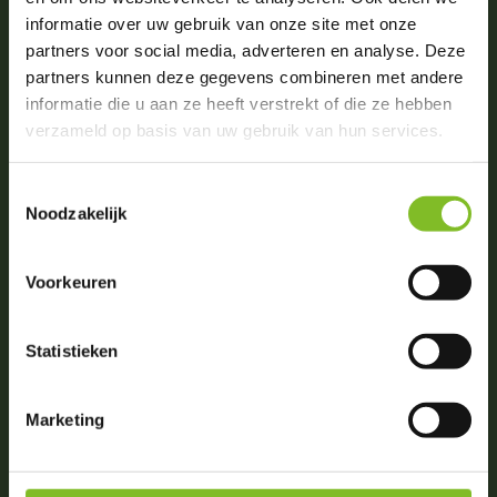
informatie over uw gebruik van onze site met onze
partners voor social media, adverteren en analyse. Deze
partners kunnen deze gegevens combineren met andere
Vragen of advies nodig?
informatie die u aan ze heeft verstrekt of die ze hebben
0031 (0)174 512203
verzameld op basis van uw gebruik van hun services.
(ma. t/m zat. van 09:00-18:00)
info@dierportiek.nl
Toestemmingsselectie
Noodzakelijk
Voorkeuren
Beoordelingen
Statistieken
4,8
Wij scoren een
4,8
op
6 Google reviews
Marketing
Volg ons op social media!