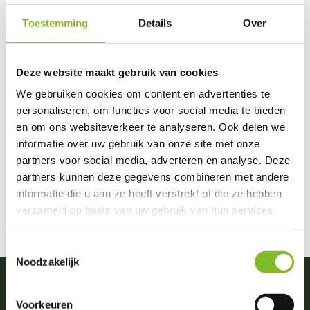
Toestemming
Details
Over
Toon:
0 producten
Geen producten gevonden!...
Deze website maakt gebruik van cookies
We gebruiken cookies om content en advertenties te
personaliseren, om functies voor social media te bieden
Kurgo
en om ons websiteverkeer te analyseren. Ook delen we
Kurgo voor onderweg!
informatie over uw gebruik van onze site met onze
partners voor social media, adverteren en analyse. Deze
Kurgo fabriceert diverse kwaliteitsproducten voor honden die
partners kunnen deze gegevens combineren met andere
vaak met het baasje mee gaan. Outdoor, autobescherming
informatie die u aan ze heeft verstrekt of die ze hebben
enz, enz. alles mooi afgewerkt en voor de veeleisende baas!
verzameld op basis van uw gebruik van hun services.
Toestemmingsselectie
Noodzakelijk
Voorkeuren