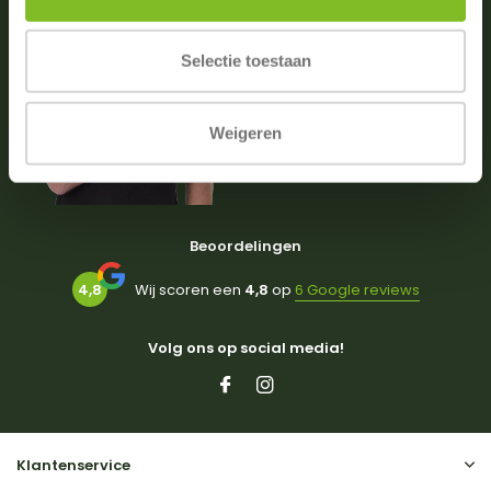
Vragen of advies nodig?
0031 (0)174 512203
Selectie toestaan
(ma. t/m zat. van 09:00-18:00)
info@dierportiek.nl
Weigeren
Beoordelingen
4,8
Wij scoren een
4,8
op
6 Google reviews
Volg ons op social media!
Klantenservice